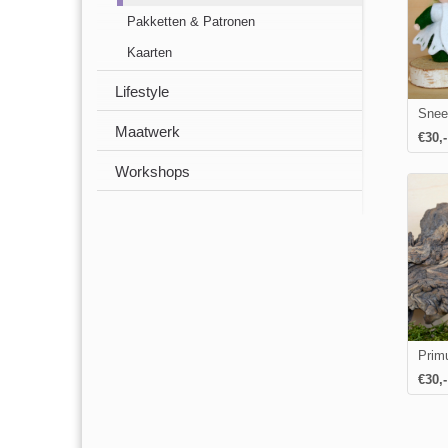
Pakketten & Patronen
Kaarten
Lifestyle
Snee
Maatwerk
€
30
,-
Workshops
Prim
€30,-