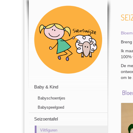
SEI
Bloem
Breng 
Ik maa
100% 
De mee
ontwor
om te 
Baby & Kind
Bloe
Babyschoentjes
Babyspeelgoed
Seizoentafel
Viltfiguren