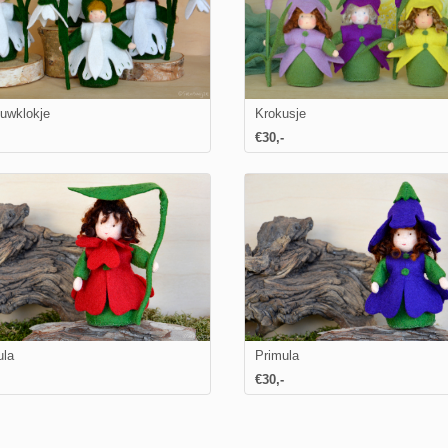
uwklokje
Krokusje
€
30
,-
ula
Primula
€30,-