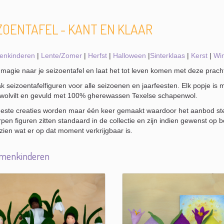
ZOENTAFEL - KANT EN KLAAR
enkinderen
|
Lente/Zomer
|
Herfst
|
Halloween
|
Sinterklaas
|
Kerst
|
Win
magie naar je seizoentafel en laat het tot leven komen met deze prachti
k seizoentafelfiguren voor alle seizoenen en jaarfeesten. Elk popje i
wolvilt en gevuld met 100% gherewassen Texelse schapenwol.
ste creaties worden maar één keer gemaakt waardoor het aanbod steed
pen figuren zitten standaard in de collectie en zijn indien gewenst op 
zien wat er op dat moment verkrijgbaar is.
menkinderen