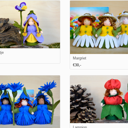
tje
Margriet
€30,-
Lampion