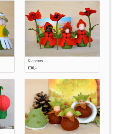
Klaproos
€
30
,-