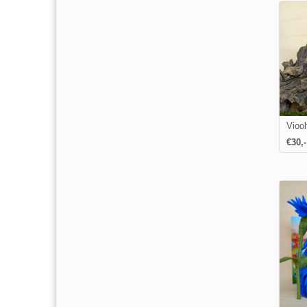
Viool
€
30
,-