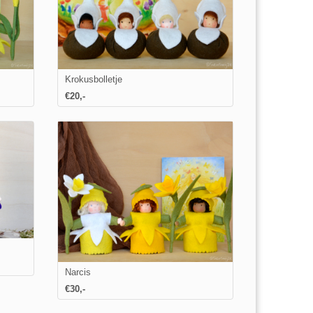
Krokusbolletje
€20,-
Narcis
€
30
,-