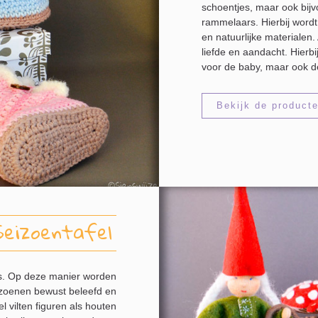
schoentjes, maar ook bijv
rammelaars. Hierbij word
en natuurlijke materialen
liefde en aandacht. Hierb
voor de baby, maar ook d
Bekijk de product
Seizoentafel
is. Op deze manier worden
eizoenen bewust beleefd en
l vilten figuren als houten