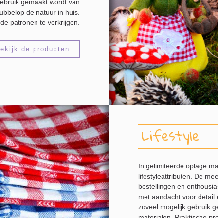
 gebruik gemaakt wordt van
dubbelop de natuur in huis.
de patronen te verkrijgen.
ekijk de producten
Lifestyle
In gelimiteerde oplage m
lifestyleattributen. De m
bestellingen en enthousias
met aandacht voor detail 
zoveel mogelijk gebruik ge
materialen. Praktische pr