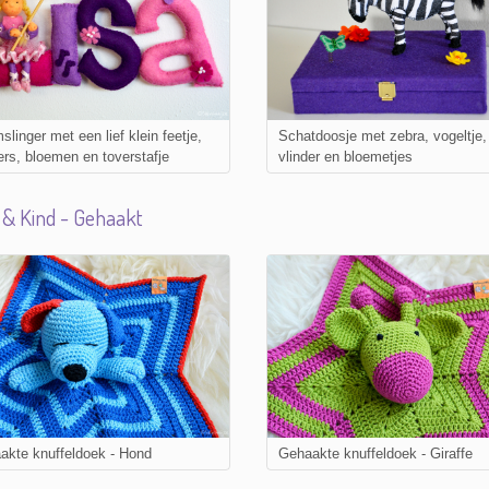
linger met een lief klein feetje,
Schatdoosje met zebra, vogeltje,
ers, bloemen en toverstafje
vlinder en bloemetjes
& Kind - Gehaakt
akte knuffeldoek - Hond
Gehaakte knuffeldoek - Giraffe