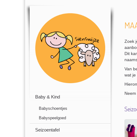
MA
Zoek j
aanbod
Dit ka
naamsl
Van be
wat je
Hieron
Neem 
Baby & Kind
Seizo
Babyschoentjes
Babyspeelgoed
Seizoentafel