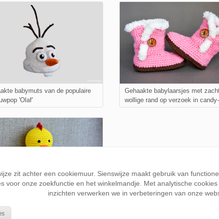
akte babymuts van de populaire
Gehaakte babylaarsjes met zach
uwpop 'Olaf'
wollige rand op verzoek in candy
wijze zit achter een cookiemuur. Sienswijze maakt gebruik van function
s voor onze zoekfunctie en het winkelmandje. Met analytische cookies k
inzichten verwerken we in verbeteringen van onze webs
n bijtring met gehaakt kuikentje
es