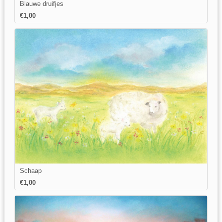
Blauwe druifjes
€1,00
Schaap
€1,00