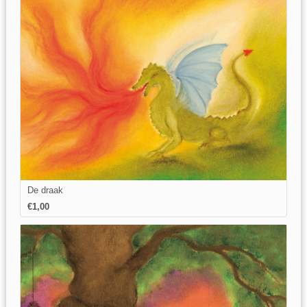
De draak
€1,00