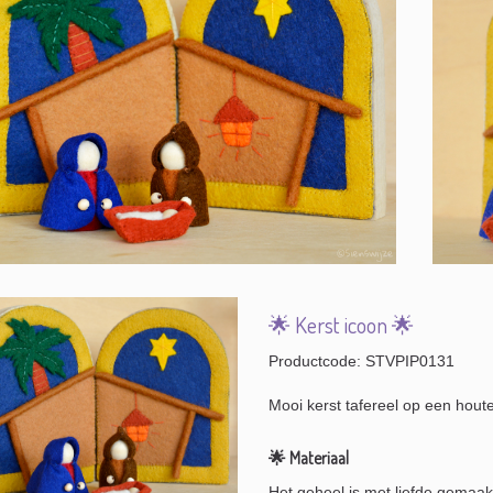
🌟 Kerst icoon 🌟
Productcode: STVPIP0131
Mooi kerst tafereel op een houte
🌟 Materiaal
Het geheel is met liefde gemaakt