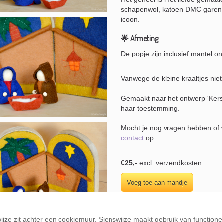
schapenwol, katoen DMC garen,
icoon.
🌟 Afmeting
De popje zijn inclusief mantel o
Vanwege de kleine kraaltjes niet
Gemaakt naar het ontwerp 'Kerst
haar toestemming.
Mocht je nog vragen hebben of w
contact
op.
€25
,-
excl. verzendkosten
wijze zit achter een cookiemuur. Sienswijze maakt gebruik van function