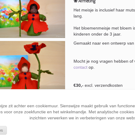
❀ Afmeting
Het meisje is inclusief haar muts
lang.
Het bloemenmeisje met bloem is
kinderen onder de 3 jaar.
Gemaakt naar een ontwerp van 
Mocht je nog vragen hebben of w
contact
op.
€30,-
excl. verzendkosten
In het opmerkingenveld bij je bes
wijze zit achter een cookiemuur. Sienswijze maakt gebruik van function
s voor onze zoekfunctie en het winkelmandje. Met analytische cookies k
inzichten verwerken we in verbeteringen van onze webs
es