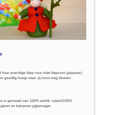
 ❀
t haar prachtige diep roze rode klaproos (papaver)
een gezellig huisje waar zij mooi mag bloeien.
s is gemaakt van 100% wolvilt, vulwol/100%
aren en katoenen pijpenrager.