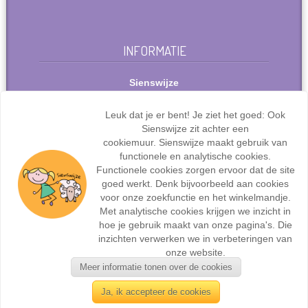
INFORMATIE
Sienswijze
Berlijnstraat 49
2711 PP Zoetermeer
Leuk dat je er bent! Je ziet het goed: Ook
Nederland
Sienswijze zit achter een
Tel: +31(0)627072095
cookiemuur. Sienswijze maakt gebruik van
info@sienswijze.nl
functionele en analytische cookies.
Functionele cookies zorgen ervoor dat de site
KvK-nr.: 67667317
goed werkt. Denk bijvoorbeeld aan cookies
voor onze zoekfunctie en het winkelmandje.
Met analytische cookies krijgen we inzicht in
hoe je gebruik maakt van onze pagina's. Die
inzichten verwerken we in verbeteringen van
Webdesign en ontwikkeling door
Sienswijze ICT
| ©2017
onze website.
Sienswijze | Alle rechten voorbehouden.
Meer informatie tonen over de cookies
Ja, ik accepteer de cookies