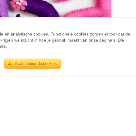
ele en analytische cookies. Functionele cookies zorgen ervoor dat de
rijgen we inzicht in hoe je gebruik maakt van onze pagina's. Die
ite.
Ja, ik accepteer de cookies
en bij materiaalpakket
code: STMGW
renselectie DMC Mouliné borduurgaren, bijpassend
ateriaalpakket.
iné borduurzijde is dubbel gemerceriseerd 100%
t extra glans, hierdoor geeft het een prachtig
. Tevens is DMC Mouliné licht bestendig waardoor de
ang mooi blijven, wasbaar en doordat er geen
n verfbaden zit, is alle borduurzijde kleurecht.