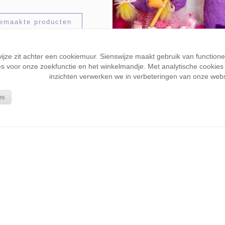
gemaakte producten
wijze zit achter een cookiemuur. Sienswijze maakt gebruik van function
s voor onze zoekfunctie en het winkelmandje. Met analytische cookies k
inzichten verwerken we in verbeteringen van onze webs
es
Naaigar
Product
Een kleu
bij het m
DMC Moul
katoen me
resultaat
kleuren l
verschil i