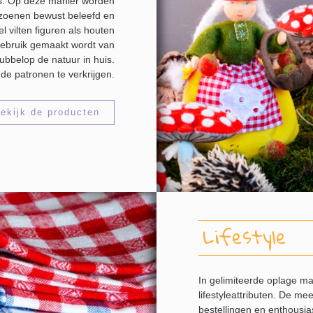
is. Op deze manier worden
eizoenen bewust beleefd en
l vilten figuren als houten
 gebruik gemaakt wordt van
dubbelop de natuur in huis.
de patronen te verkrijgen.
ekijk de producten
Lifestyle
In gelimiteerde oplage m
lifestyleattributen. De m
bestellingen en enthousias