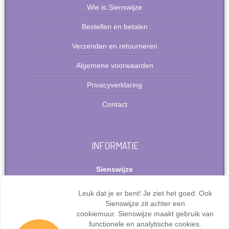
Wie is Sienswijze
Bestellen en betalen
Verzenden en retourneren
Algemene voorwaarden
Privacyverklaring
Contact
INFORMATIE
Sienswijze
Berlijnstraat 49
2711 PP Zoetermeer
Leuk dat je er bent! Je ziet het goed: Ook
Nederland
Sienswijze zit achter een
Tel: +31(0)627072095
cookiemuur. Sienswijze maakt gebruik van
info@sienswijze.nl
functionele en analytische cookies.