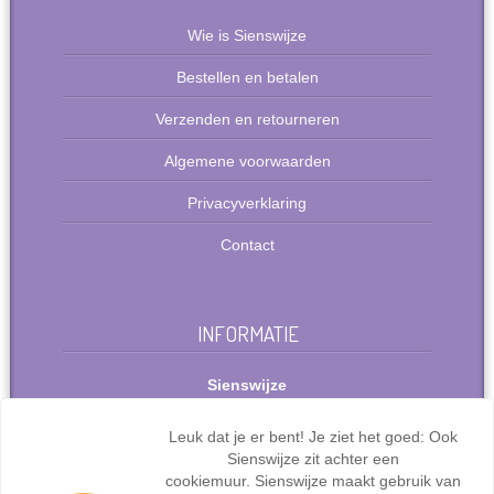
Wie is Sienswijze
Bestellen en betalen
Verzenden en retourneren
Algemene voorwaarden
Privacyverklaring
Contact
INFORMATIE
Sienswijze
Berlijnstraat 49
2711 PP Zoetermeer
Leuk dat je er bent! Je ziet het goed: Ook
Nederland
Sienswijze zit achter een
Tel: +31(0)627072095
cookiemuur. Sienswijze maakt gebruik van